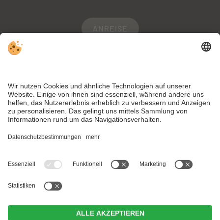
ANREISE
WEBCAM
WETTER