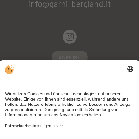
info@garni-bergland.it
ANREISE
WEBCAM
WETTER