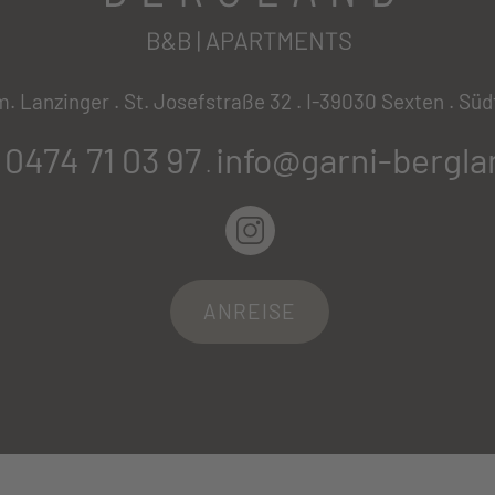
. Lanzinger . St. Josefstraße 32 .
I-39030 Sexten . Südt
 0474 71 03 97
info@garni-berglan
.
ANREISE