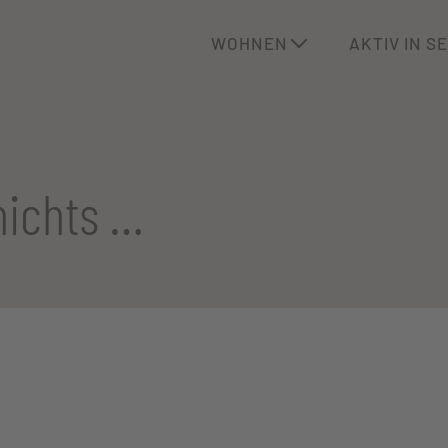
WOHNEN
AKTIV IN S
nichts …