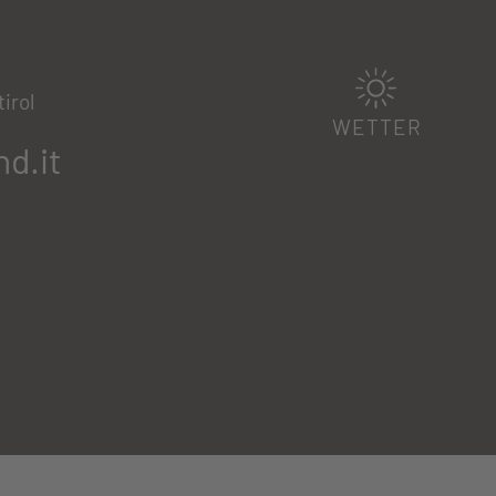
irol
WETTER
d.it